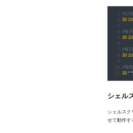
//1
30
10
//
30
10
//
30
10
//
30
*
*
シェル
シェルスクリ
せて動作す