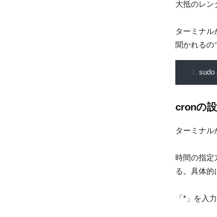
大抵のレン
ターミナル
聞かれるの
sudo 
cronの
ターミナル
時間の指定
る。具体的
「*」を入