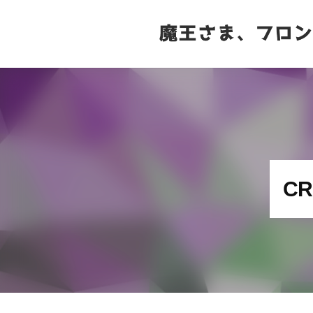
Skip
to
content
Home
>
cron
/
Linux
/
ターミナル
C