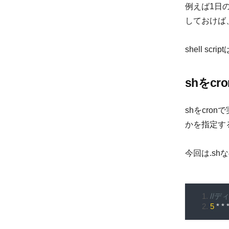
例えば1日
しておけば
shell s
shをc
shをcr
かを指定す
今回は.sh
//
5
*
*