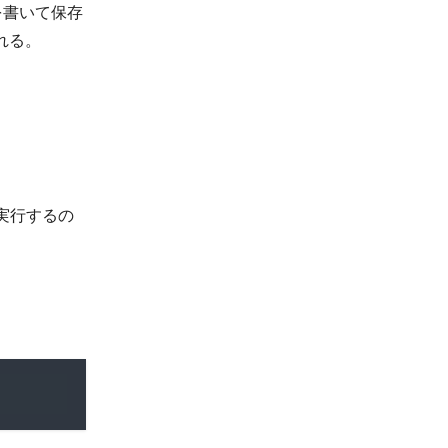
を書いて保存
れる。
実行するの