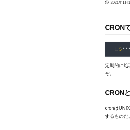
PUBLISHE
2021年1月
DATE
CRO
5
*
*
定期的に処
ぞ。
CRON
cronは
するものだ