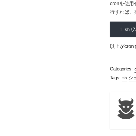
cronを
行すれば、
sh 
/
以上がcr
Categories:
Tags:
sh
シ