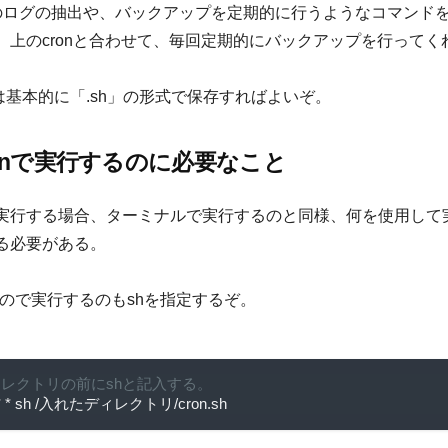
のログの抽出や、バックアップを定期的に行うようなコマンド
、上のcronと合わせて、毎回定期的にバックアップを行ってく
criptは基本的に「.sh」の形式で保存すればよいぞ。
ronで実行するのに必要なこと
onで実行する場合、ターミナルで実行するのと同様、何を使用して
る必要がある。
なので実行するのもshを指定するぞ。
ディレクトリの前にshと記入する。
*
*
 sh 
/入れたディレクトリ/
cron
.
sh