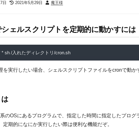
D
LAST
AUTHOR
17日
2021年5月29日
魔王様
MODIFIED
DATE
Nでシェルスクリプトを定期的に動かすには
*
*
 sh 
/入れたディレクトリ/
cron
.
sh
理を実行したい場合、シェルスクリプトファイルをcronで動か
とは
UNIX系のOSにあるプログラムで、指定した時間に指定したプログ
。定期的になにか実行したい際は便利な機能だぞ。