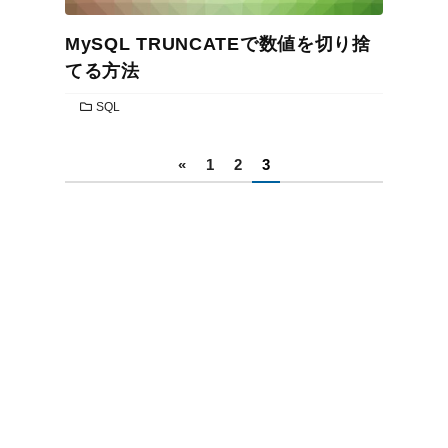
MySQL TRUNCATEで数値を切り捨
てる方法
CATEGORIES
SQL
投
«
1
2
3
稿
の
ペ
ー
ジ
送
り